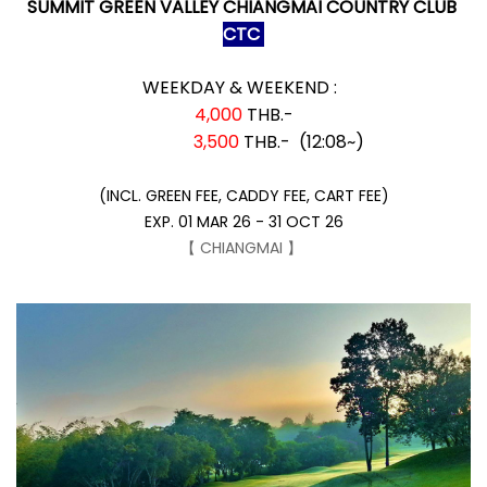
SUMMIT GREEN VALLEY CHIANGMAI COUNTRY CLUB
CTC
WEEKDAY & WEEKEND :
4,000
THB.-
3,500
THB.- (12:08~)
(INCL. GREEN FEE, CADDY FEE, CART FEE)
EXP. 01 MAR 26 - 31 OCT 26
【 CHIANGMAI 】