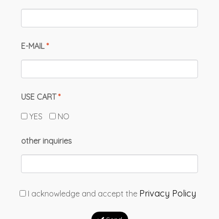
E-MAIL
*
USE CART
*
YES
NO
other inquiries
Privacy Policy
I acknowledge and accept the