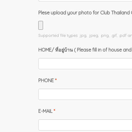
Plese upload your photo for Club Thailand
Supported file types
.jpg, .jpeg, .png, .gif, .pdf
an
HOME/ ที่อยู่บ้าน ( Please fill in of house a
PHONE
*
E-MAIL
*