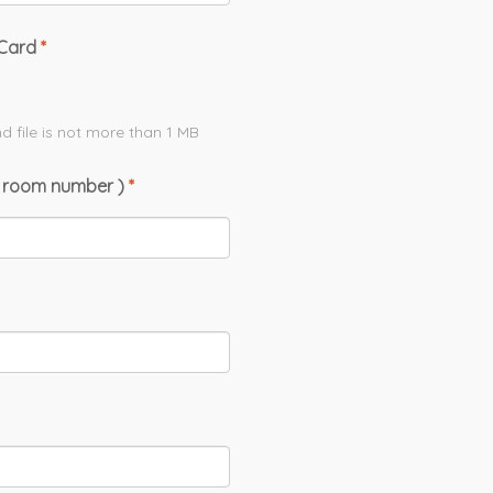
 Card
*
d file is not more than
1
MB
nd room number )
*