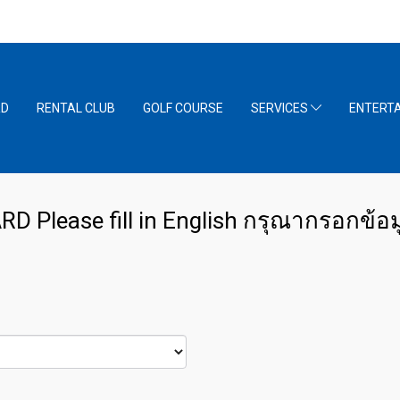
RD
RENTAL CLUB
GOLF COURSE
SERVICES
ENTERT
 Please fill in English กรุณากรอกข้อ